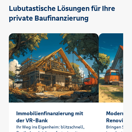
Lubutastische Lösungen für Ihre
private Baufinanzierung
Immobilienfinanzierung mit
Modernisie
der VR-Bank
Renoviere
Ihr Weg ins Eigenheim: blitzschnell,
Bringen Sie I