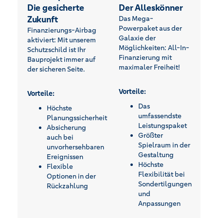
Die gesicherte
Der Alleskönner
Zukunft
Das Mega-
Powerpaket aus der
Finanzierungs-Airbag
Galaxie der
aktiviert: Mit unserem
Möglichkeiten: All-In-
Schutzschild ist Ihr
Finanzierung mit
Bauprojekt immer auf
maximaler Freiheit!
der sicheren Seite.
Vorteile:
Vorteile:
Das
Höchste
umfassendste
Planungssicherheit
Leistungspaket
Absicherung
Größter
auch bei
Spielraum in der
unvorhersehbaren
Gestaltung
Ereignissen
Höchste
Flexible
Flexibilität bei
Optionen in der
Sondertilgungen
Rückzahlung
und
Anpassungen