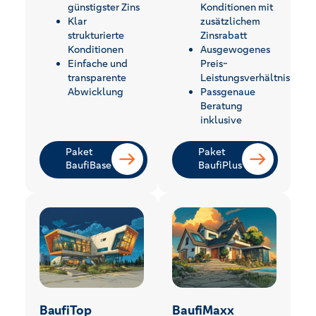
günstigster Zins
Konditionen mit
Klar
zusätzlichem
strukturierte
Zinsrabatt
Konditionen
Ausgewogenes
Einfache und
Preis-
transparente
Leistungsverhältnis
Abwicklung
Passgenaue
Beratung
inklusive
Paket
Paket
BaufiBase
BaufiPlus
BaufiTop
BaufiMaxx